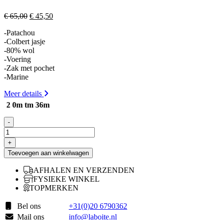
Oorspronkelijke
Huidige
€
65,00
€
45,50
prijs
prijs
-Patachou
was:
is:
-Colbert jasje
€ 65,00.
€ 45,50.
-80% wol
-Voering
-Zak met pochet
-Marine
Meer details
2 0m tm 36m
-
Patachou
colbert
+
marine
Toevoegen aan winkelwagen
aantal
AFHALEN EN VERZENDEN
FYSIEKE WINKEL
TOPMERKEN
Bel ons
+31(0)20 6790362
Mail ons
info@laboite.nl