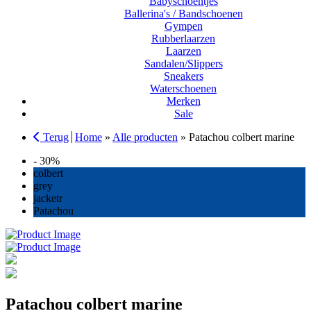
Babyschoentjes
Ballerina's / Bandschoenen
Gympen
Rubberlaarzen
Laarzen
Sandalen/Slippers
Sneakers
Waterschoenen
Merken
Sale
Terug
Home
»
Alle producten
»
Patachou colbert marine
- 30%
colbert
grey
jacketr
Patachou
Patachou colbert marine