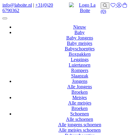
info@laboite.nl
|
+31(0)20
6790362
(0)
Nieuw
Baby
Baby Jongens
Baby meisjes
Babyschoentjes
Boxpakken
Leggings
Luiertassen
Rompers
Slaapzak
Jongens
Alle Jongens
Broeken
Meisjes
Alle meisjes
Broeken
Schoenen
Alle schoenen
Alle jongens schoenen
Alle meisjes schoenen