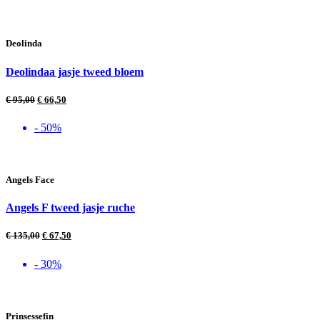
Deolinda
Deolindaa jasje tweed bloem
€
95,00
€
66,50
- 50%
Angels Face
Angels F tweed jasje ruche
€
135,00
€
67,50
- 30%
Prinsessefin