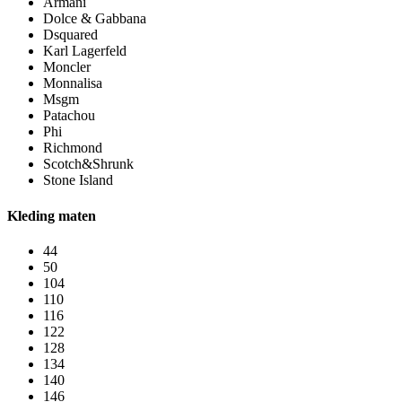
Armani
Dolce & Gabbana
Dsquared
Karl Lagerfeld
Moncler
Monnalisa
Msgm
Patachou
Phi
Richmond
Scotch&Shrunk
Stone Island
Kleding maten
44
50
104
110
116
122
128
134
140
146