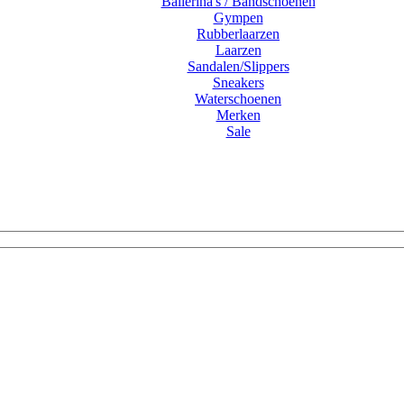
Ballerina's / Bandschoenen
Gympen
Rubberlaarzen
Laarzen
Sandalen/Slippers
Sneakers
Waterschoenen
Merken
Sale