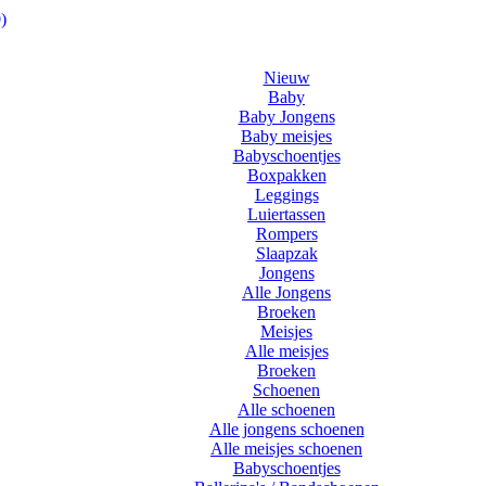
)
Nieuw
Baby
Baby Jongens
Baby meisjes
Babyschoentjes
Boxpakken
Leggings
Luiertassen
Rompers
Slaapzak
Jongens
Alle Jongens
Broeken
Meisjes
Alle meisjes
Broeken
Schoenen
Alle schoenen
Alle jongens schoenen
Alle meisjes schoenen
Babyschoentjes