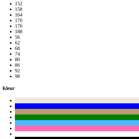
152
158
164
170
176
188
56
62
68
74
80
86
92
98
Kleur