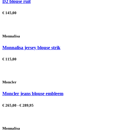
D2 blouse ruit
€
145,00
Monnalisa
Monnalisa jersey blouse strik
€
115,00
Moncler
Moncler jeans blouse embleem
Prijsklasse:
€
265,00
-
€
289,95
€ 265,00
tot
€ 289,95
Monnalisa