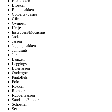
Boxpakken
Broeken
Buitenpakken
Colberts / Jasjes
Gilets
Gympen
Hesjes
Instappers/Mocassins
Jacks
Jassen
Joggingpakken
Jumpsuits
Jurken
Laarzen
Leggings
Luiertassen
Ondergoed
Pantoffels
Polo
Rokken
Rompers
Rubberlaarzen
Sandalen/Slippers
Schoenen
Sets