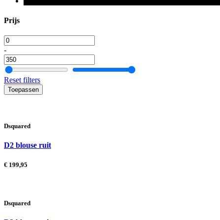
Prijs
-
Reset filters
Toepassen
Dsquared
D2 blouse ruit
€
199,95
Dsquared