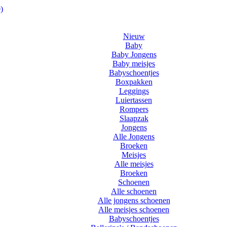
)
Nieuw
Baby
Baby Jongens
Baby meisjes
Babyschoentjes
Boxpakken
Leggings
Luiertassen
Rompers
Slaapzak
Jongens
Alle Jongens
Broeken
Meisjes
Alle meisjes
Broeken
Schoenen
Alle schoenen
Alle jongens schoenen
Alle meisjes schoenen
Babyschoentjes