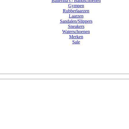
Ballerina's / Bandschoenen
Gympen
Rubberlaarzen
Laarzen
Sandalen/Slippers
Sneakers
Waterschoenen
Merken
Sale