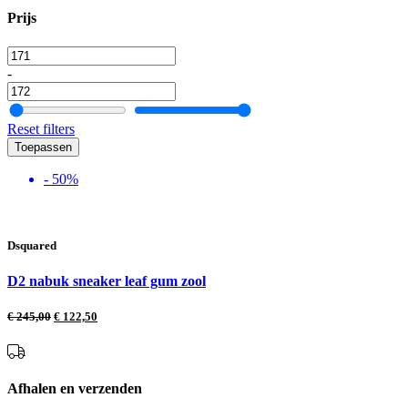
Prijs
-
Reset filters
Toepassen
- 50%
Dsquared
D2 nabuk sneaker leaf gum zool
€
245,00
€
122,50
Afhalen en verzenden