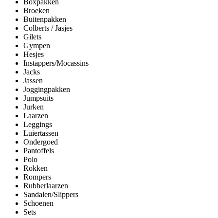
Boxpakken
Broeken
Buitenpakken
Colberts / Jasjes
Gilets
Gympen
Hesjes
Instappers/Mocassins
Jacks
Jassen
Joggingpakken
Jumpsuits
Jurken
Laarzen
Leggings
Luiertassen
Ondergoed
Pantoffels
Polo
Rokken
Rompers
Rubberlaarzen
Sandalen/Slippers
Schoenen
Sets