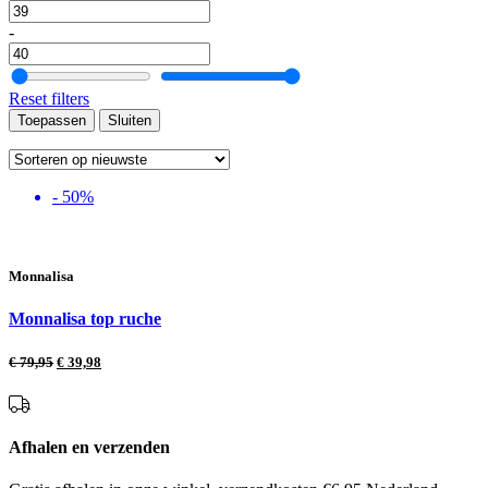
-
Reset filters
Toepassen
Sluiten
- 50%
Monnalisa
Monnalisa top ruche
€
79,95
€
39,98
Afhalen en verzenden