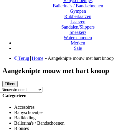
Babyschoentjes
Ballerina's / Bandschoenen
Gympen
Rubberlaarzen
Laarzen
Sandalen/Slippers
Sneakers
Waterschoenen
Merken
Sale
Terug
Home
»
Aangeknipte mouw met hart knoop
Aangeknipte mouw met hart knoop
Filters
Categorieen
Accesoires
Babyschoentjes
Badkleding
Ballerina's / Bandschoenen
Blouses