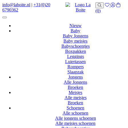
info@laboite.nl
|
+31(0)20
6790362
(0)
Nieuw
Baby
Baby Jongens
Baby meisjes
Babyschoentjes
Boxpakken
Leggings
Luiertassen
Rompers
Slaapzak
Jongens
Alle Jongens
Broeken
Meisjes
Alle meisjes
Broeken
Schoenen
Alle schoenen
Alle jongens schoenen
Alle meisjes schoenen