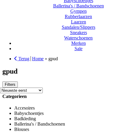
Babyschoentjes
Ballerina's / Bandschoenen
Gympen
Rubberlaarzen
Laarzen
Sandalen/Slippers
Sneakers
Waterschoenen
Merken
Sale
Terug
Home
»
gpud
gpud
Filters
Categorieen
Accesoires
Babyschoentjes
Badkleding
Ballerina's / Bandschoenen
Blouses