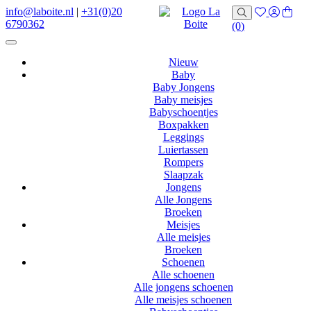
info@laboite.nl
|
+31(0)20
6790362
(0)
Nieuw
Baby
Baby Jongens
Baby meisjes
Babyschoentjes
Boxpakken
Leggings
Luiertassen
Rompers
Slaapzak
Jongens
Alle Jongens
Broeken
Meisjes
Alle meisjes
Broeken
Schoenen
Alle schoenen
Alle jongens schoenen
Alle meisjes schoenen